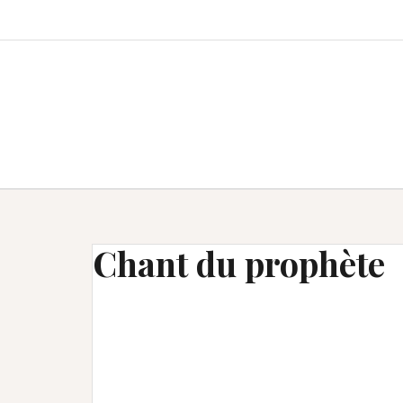
Aller
au
contenu
Chant du prophète