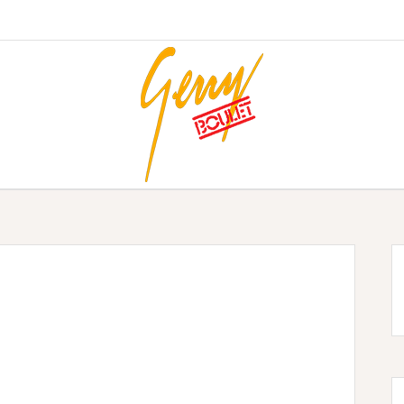
OFFENBACH
L’histoire
Membres
Discographie
Multimédia
Vidéo
Vidéos