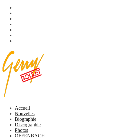
Aller
OFFENBACH
au
L’histoire
contenu
Membres
Discographie
Multimédia
Vidéo
Vidéos
Accueil
Nouvelles
Biographie
Discographie
Photos
OFFENBACH