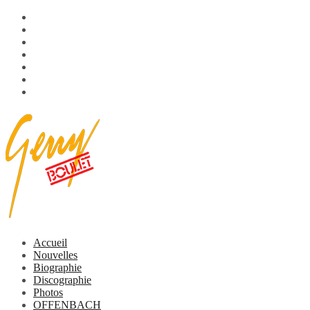
Aller
OFFENBACH
au
L’histoire
contenu
Membres
Discographie
Multimédia
Vidéo
Vidéos
Accueil
Nouvelles
Biographie
Discographie
Photos
OFFENBACH