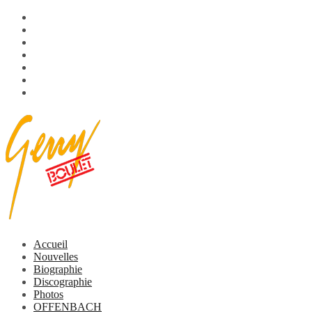
Aller
OFFENBACH
au
L’histoire
contenu
Membres
Discographie
Multimédia
Vidéo
Vidéos
Accueil
Nouvelles
Biographie
Discographie
Photos
OFFENBACH