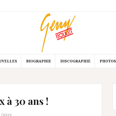
OFFENBACH
L’histoire
Membres
Discographie
Multimédia
Vidéo
Vidéos
UVELLES
BIOGRAPHIE
DISCOGRAPHIE
PHOTOS
 à 30 ans !
,
Gerry