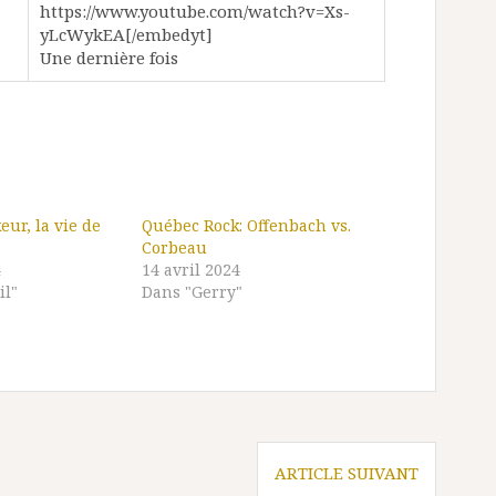
https://www.youtube.com/watch?v=Xs-
yLcWykEA[/embedyt]
Une dernière fois
ur, la vie de
Québec Rock: Offenbach vs.
Corbeau
4
14 avril 2024
il"
Dans "Gerry"
ARTICLE SUIVANT